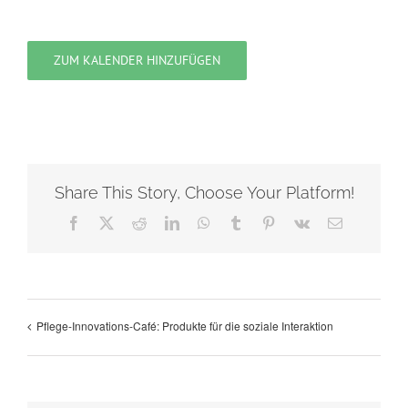
ZUM KALENDER HINZUFÜGEN
Share This Story, Choose Your Platform!
Facebook
X
Reddit
LinkedIn
WhatsApp
Tumblr
Pinterest
Vk
Email
Pflege-Innovations-Café: Produkte für die soziale Interaktion