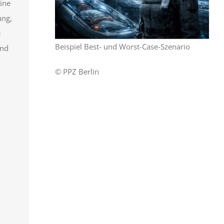
ine
ung,
e
Beispiel Best- und Worst-Case-Szenario
end
© PPZ Berlin