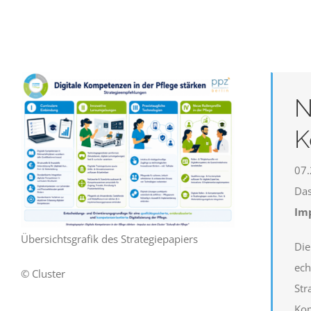
N
K
07
Das
Imp
Übersichtsgrafik des Strategiepapiers
Die
ech
© Cluster
Str
Kom