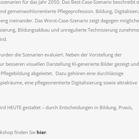
szenarien für das Jahr 2050. Das Best-Case-Szenario beschreibt e
und gemeinwohlorientierte Pflegeprofession. Bildung, Digitalisier
 eng ineinander. Das Worst-Case-Szenario zeigt dagegen möglich
misierung, Bildungsabbau und unregulierte Technisierung zunehm
ird.
urden die Szenarien evaluiert. Neben der Vorstellung der
r besseren visuellen Darstellung KI-generierte Bilder gezeigt und
flegebildung abgeleitet. Dazu gehören eine durchlässige
ielräume, eine pflegeorientierte Digitalisierung sowie attraktive
rd HEUTE gestaltet – durch Entscheidungen in Bildung, Praxis,
rkshop finden Sie
hier
.