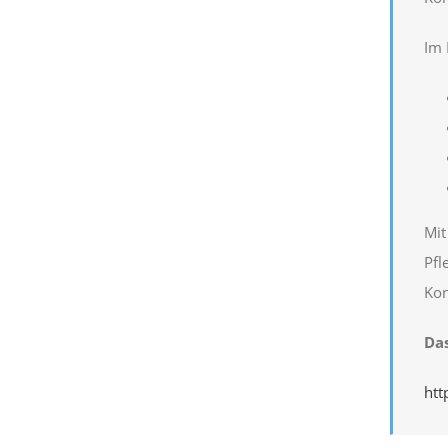
Im 
Mit
Pfl
Kon
Das
htt