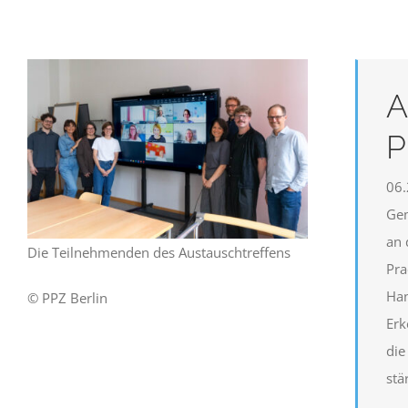
A
P
06.
Gem
an 
Die Teilnehmenden des Austauschtreffens
Pra
Han
© PPZ Berlin
Erk
die
stä